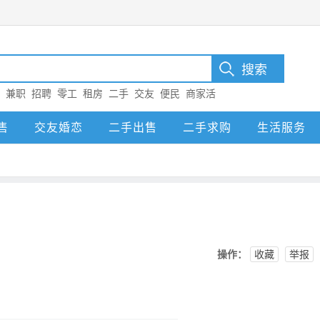
：
兼职
招聘
零工
租房
二手
交友
便民
商家活
售
交友婚恋
二手出售
二手求购
生活服务
操作：
收藏
举报