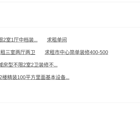
室1厅中档装...
求租单间
求租三室两厅两卫
求租市中心简单装修400-500
房型不限2室2卫装修不...
2楼精装100平方里面基本设备...