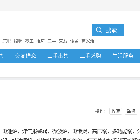
：
兼职
招聘
零工
租房
二手
交友
便民
商家活
售
交友婚恋
二手出售
二手求购
生活服务
操作：
收藏
举报
，电池炉，煤气报警器，微波炉，电饭煲，高压锅，多功能锅，