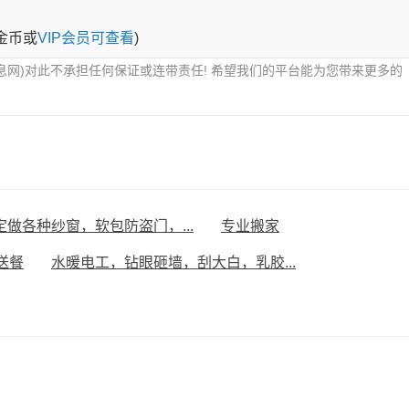
0金币或
VIP会员可查看
)
息网)对此不承担任何保证或连带责任! 希望我们的平台能为您带来更多的
定做各种纱窗，软包防盗门，...
专业搬家
送餐
水暖电工，钻眼砸墙，刮大白，乳胶...