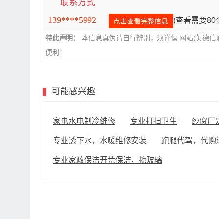
联系方式
139****5992
(查看需要8
点击查看完整信息
特此声明：
本信息真伪请自行辨别，须谨慎.网站(英德信
便利！
可能感兴趣
家电水电制冷维修
专业打扫卫生
纱窗厂
专业透下水，水暖维修安装
跑腿代驾，代购
专业家政保洁开荒保洁，擦玻璃