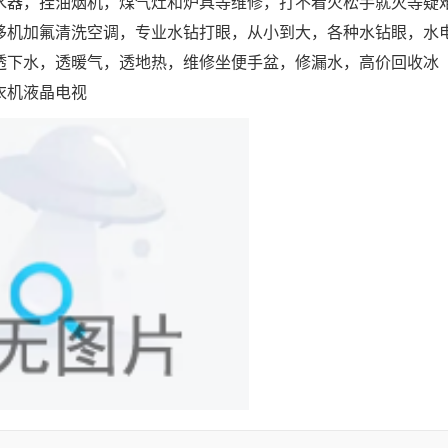
水器，挂油烟机，煤气灶和炉具等维修，打不着火松手就灭等疑
移机加氟清洗空调，专业水钻打眼，从小到大，各种水钻眼，水
透下水，透暖气，透地热，维修坐便手盆，修漏水，高价回收冰
衣机液晶电视