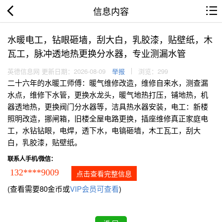
信息内容
水暖电工，钻眼砸墙，刮大白，乳胶漆，贴壁纸，木
瓦工，脉冲透地热更换分水器，专业测漏水管
英德信息网 更新日期：2026-08-09
举报
浏览：299
二十六年的水暖工师傅：暖气维修改造，维修自来水，测查漏
水点，维修下水管，更换水龙头，暖气地热打压，铺地热，机
器透地热，更换阀门分水器等，洁具热水器安装，电工：新楼
照明改造，挪闸箱，旧楼全屋电路更换，插座维修真正家庭电
工，水钻钻眼，电焊，透下水，电镐砸墙，木工瓦工，刮大
白，乳胶漆，贴壁纸。
联系人手机/微信：
132****9009
点击查看完整信息
(查看需要80金币或
VIP会员可查看
)